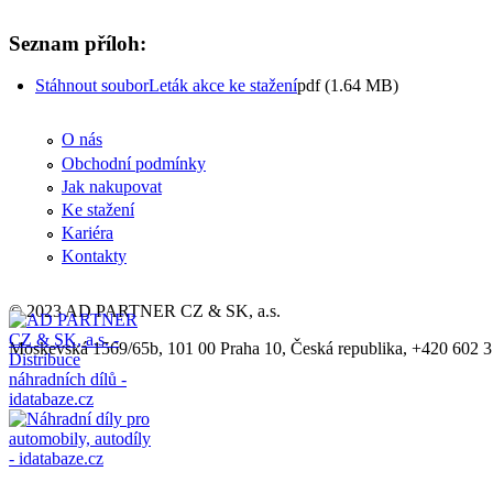
Seznam příloh:
Stáhnout soubor
Leták akce ke stažení
pdf (1.64 MB)
O nás
Obchodní podmínky
Jak nakupovat
Ke stažení
Kariéra
Kontakty
© 2023 AD PARTNER CZ & SK, a.s.
Moskevská 1569/65b, 101 00 Praha 10, Česká republika, +420 602 