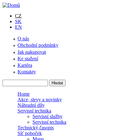
Přejít k hlavnímu obsahu
CZ
SK
EN
O nás
Obchodní podmínky
Jak nakupovat
Ke stažení
Kariéra
Kontakty
Hledat
Vyhledávání
Home
Akce, slevy a novinky
Náhradní díly
Servisní technika
Servisní služby
Servisní technika
Technický časopis
Síť poboček
Mapa