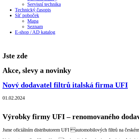
Servisní technika
Technický časopis
Síť poboček
Mapa
Seznam
E-shop / AD katalog
Jste zde
Akce, slevy a novinky
Nový dodavatel filtrů italská firma UFI
01.02.2024
Výrobky firmy UFI – renomovaného dodavatel
Jsme oficiálním distributorem UFI automobilových filtrů na českém