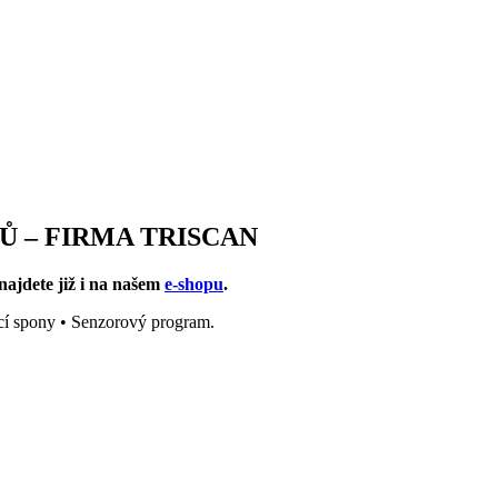
 – FIRMA TRISCAN
jdete již i na našem
e-shopu
.
ací spony • Senzorový program.