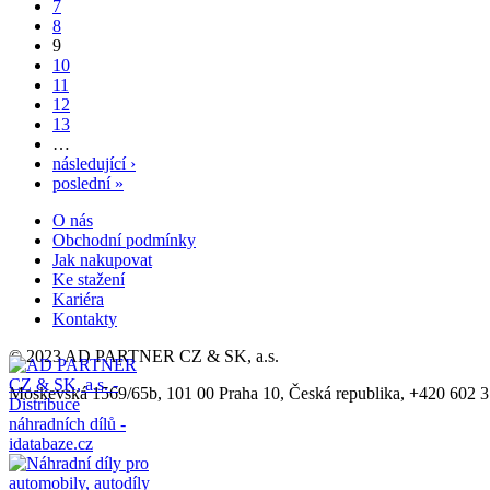
7
8
9
10
11
12
13
…
následující ›
poslední »
O nás
Obchodní podmínky
Jak nakupovat
Ke stažení
Kariéra
Kontakty
© 2023 AD PARTNER CZ & SK, a.s.
Moskevská 1569/65b, 101 00 Praha 10, Česká republika, +420 602 