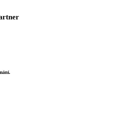
artner
mání.