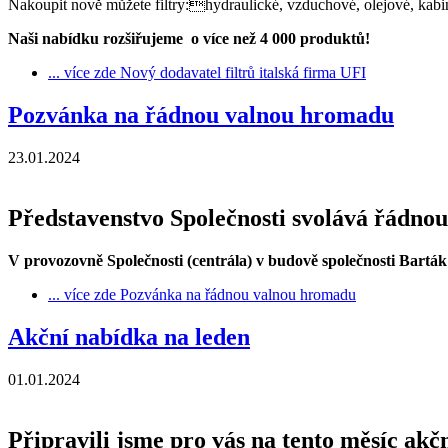
Nakoupit nově můžete filtry:hydraulické, vzduchové, olejové, kabi
Naši nabídku rozšiřujeme o více než 4 000 produktů!
... více zde
Nový dodavatel filtrů italská firma UFI
Pozvánka na řádnou valnou hromadu
23.01.2024
Představenstvo Společnosti svolává řádnou
V provozovně Společnosti (centrála) v budově společnosti Barták 
... více zde
Pozvánka na řádnou valnou hromadu
Akční nabídka na leden
01.01.2024
Připravili jsme pro vás na tento měsíc akč