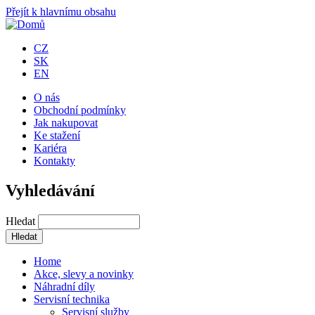
Přejít k hlavnímu obsahu
CZ
SK
EN
O nás
Obchodní podmínky
Jak nakupovat
Ke stažení
Kariéra
Kontakty
Vyhledávání
Hledat
Home
Akce, slevy a novinky
Náhradní díly
Servisní technika
Servisní služby