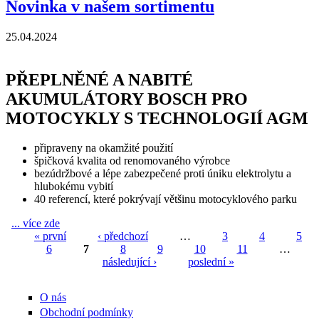
Novinka v našem sortimentu
25.04.2024
PŘEPLNĚNÉ A NABITÉ
AKUMULÁTORY BOSCH PRO
MOTOCYKLY S TECHNOLOGIÍ AGM
připraveny na okamžité použití
špičková kvalita od renomovaného výrobce
bezúdržbové a lépe zabezpečené proti úniku elektrolytu a
hlubokému vybití
40 referencí, které pokrývají většinu motocyklového parku
... více zde
Novinka v našem sortimentu
« první
‹ předchozí
…
3
4
5
6
7
8
9
10
11
…
Stránky
následující ›
poslední »
O nás
Obchodní podmínky