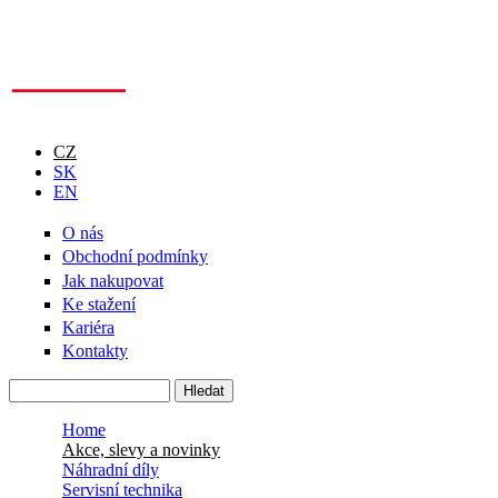
Přejít k hlavnímu obsahu
CZ
SK
EN
O nás
Obchodní podmínky
Jak nakupovat
Ke stažení
Kariéra
Kontakty
Hledat
Vyhledávání
Home
Akce, slevy a novinky
Náhradní díly
Servisní technika