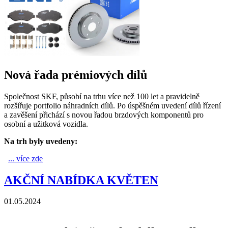
Nová řada prémiových dílů
Společnost SKF, působí na trhu více než 100 let a pravidelně
rozšiřuje portfolio náhradních dílů. Po úspěšném uvedení dílů řízení
a zavěšení přichází s novou řadou brzdových komponentů pro
osobní a užitková vozidla.
Na trh byly uvedeny:
... více zde
Brzdové komponenty SKF
AKČNÍ NABÍDKA KVĚTEN
01.05.2024