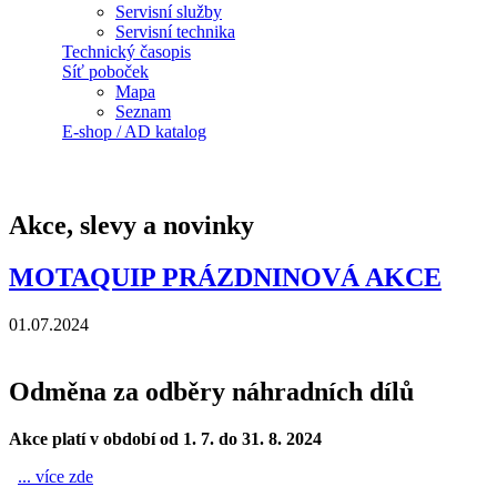
Servisní služby
Servisní technika
Technický časopis
Síť poboček
Mapa
Seznam
E-shop / AD katalog
Jste zde
Akce, slevy a novinky
MOTAQUIP PRÁZDNINOVÁ AKCE
01.07.2024
Odměna za odběry náhradních dílů
Akce platí v období od 1. 7. do 31. 8. 2024
... více zde
MOTAQUIP PRÁZDNINOVÁ AKCE